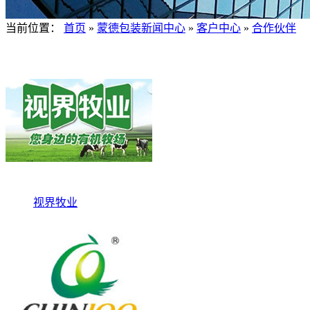
当前位置：
首页
»
蒙德包装新闻中心
»
客户中心
»
合作伙伴
视界牧业