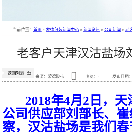
当前位置
：
首页
»
蒙德包装新闻中心
»
新闻资讯
»
公司新闻
»
老
老客户天津汉沽盐场
来源：蒙德胶带
浏览：
-
发布日期：201
2018年4月2日，
公司供应部刘部长、崔
察，汉沽盐场是我们春