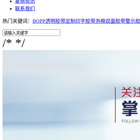
蒙德资讯
联系我们
热门关键词：
BOPP透明胶带
定制印字胶带
泡棉双面胶带
警示
/*
*/