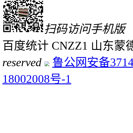
扫码访问手机版
百度统计 CNZZ1
山东蒙
reserved
鲁公网安备37140
18002008号-1