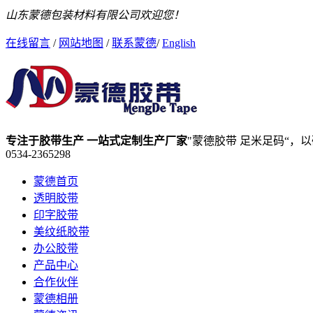
山东蒙德包装材料有限公司欢迎您！
在线留言
/
网站地图
/
联系蒙德
/
English
专注于胶带生产 一站式定制生产厂家
"蒙德胶带 足米足码“，
0534-2365298
蒙德首页
透明胶带
印字胶带
美纹纸胶带
办公胶带
产品中心
合作伙伴
蒙德相册