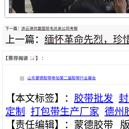
下一篇：
连云港共赢国贸韦总来公司考察
上一篇：
缅怀革命先烈，珍
山东蒙德胶带参加第二届胶带行业展会
【本文标签】：
胶带批发
封
定制
打包带生产厂家
德州
【责任编辑】：
蒙德胶带