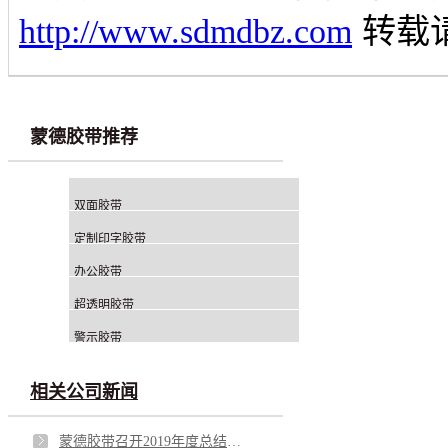
http://www.sdmdbz.com
转载
蒙德胶带推荐
双面胶带
定制印字胶带
办公胶带
超透明胶带
警示胶带
相关公司新闻
蒙德胶带召开2019年度总结会议