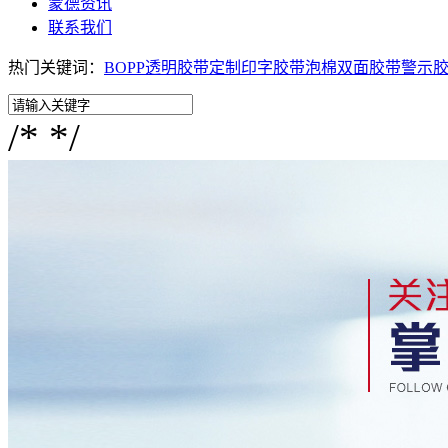
蒙德资讯
联系我们
热门关键词：
BOPP透明胶带
定制印字胶带
泡棉双面胶带
警示
/*
*/