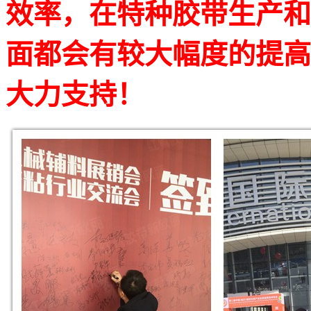
效率，在特种胶带生产和
面都会有较大幅度的提高
大力支持！